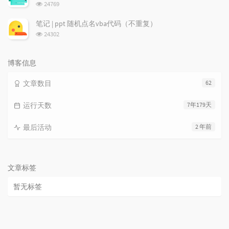
浏
24769
览
次
笔记 | ppt 随机点名vba代码（不重复）
数:
浏
24302
览
次
数:
博客信息
文章数目
62
运行天数
7年179天
最后活动
2 年前
文章标签
暂无标签