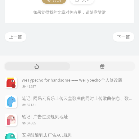
如果觉得我的文章对你有用，请随意赞赏
上一篇
下一篇
热
随
门
机
文
文
WeTypecho for handsome —— WeTypecho个人修改版
章
章
浏
41257
览
次
笔记 | 网易云音乐上传云盘歌曲的同时上传歌曲信息、歌词及专辑图
数:
浏
37131
览
次
笔记 | 广告过滤规则地址
数:
浏
34565
览
次
安卓酸酸乳去广告ACL规则
数: