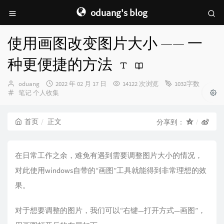
oduang's blog
使用画图改变图片大小 —— 一
种更便捷的方法
博
发
oduang
2022 年 02 月 17 日
14122 次浏览
1032字数
主：
分
布
笔记
个人收集
类：
时
间：
首页
正文
分享到：
在日常工作之余，难免有遇到需要调整图片大小的情况，
对此使用windows自带的“画图”工具就能得到非常理想的效
果。
对于想要调整的图片，我们可以“右键—打开方式—画图”，