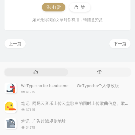
打赏
赞
如果觉得我的文章对你有用，请随意赞赏
上一篇
下一篇
热
随
门
机
文
文
WeTypecho for handsome —— WeTypecho个人修改版
章
章
浏
41275
览
次
笔记 | 网易云音乐上传云盘歌曲的同时上传歌曲信息、歌词及专辑图
数:
浏
37145
览
次
笔记 | 广告过滤规则地址
数:
浏
34575
览