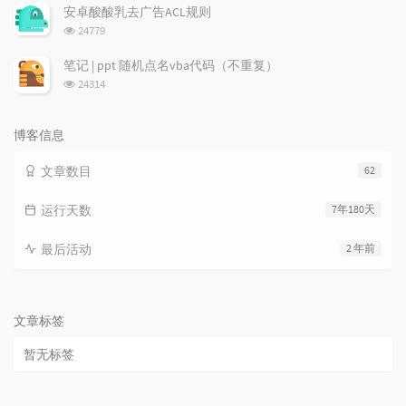
次
安卓酸酸乳去广告ACL规则
数:
浏
24779
览
次
笔记 | ppt 随机点名vba代码（不重复）
数:
浏
24314
览
次
数:
博客信息
文章数目
62
运行天数
7年180天
最后活动
2 年前
文章标签
暂无标签