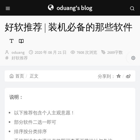
oduang's blog
好软推荐 | 装机必备的那些软件
博
发
oduang
2020 年 08 月 21 日
7608 次浏览
2689字数
主：
分
布
好软推荐
类：
时
间：
首页
正文
分享到：
说明：
以下推荐包含个人主观意愿！
部分软件二选一即可
排序按分类排序